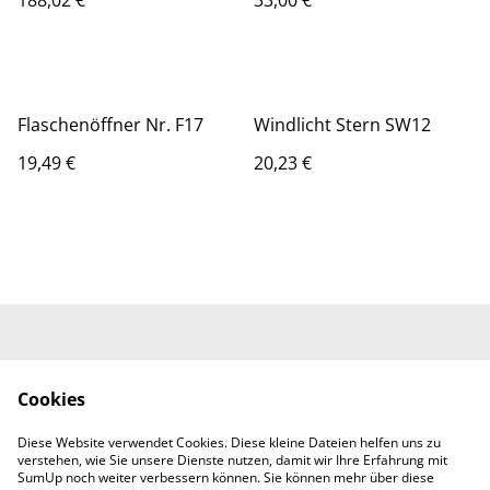
188,02 €
33,00 €
Flaschenöffner Nr. F17
Windlicht Stern SW12
19,49 €
20,23 €
Kontakt
Allgemeine
Geschäftsbedingung
Cookies
en
Datenschutzerklärun
Widerrufsbelehrung
Diese Website verwendet Cookies. Diese kleine Dateien helfen uns zu
g
verstehen, wie Sie unsere Dienste nutzen, damit wir Ihre Erfahrung mit
Cookie Policy
SumUp noch weiter verbessern können. Sie können mehr über diese